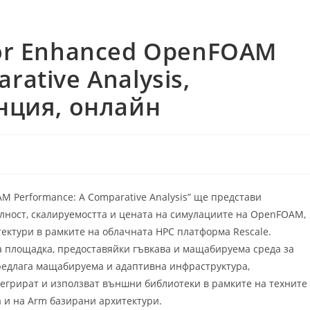
for Enhanced OpenFOAM
rative Analysis,
анция, онлайн
M Performance: A Comparative Analysis” ще представи
лност, скалируемостта и цената на симулациите на OpenFOAM,
ектури в рамките на облачната HPC платформа Rescale.
а площадка, предоставяйки гъвкава и мащабируема среда за
редлага мащабируема и адаптивна инфраструктура,
егрират и използват външни библиотеки в рамките на техните
а и на Arm базирани архитектури.