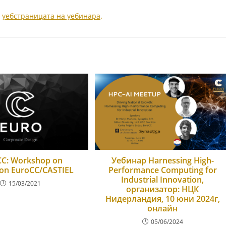
е
уебстраницата на уебинара
.
Уебинар Harnessing High-
CC: Workshop on
Performance Computing for
ion EuroCC/CASTIEL
Industrial Innovation,
15/03/2021
организатор: НЦК
Нидерландия, 10 юни 2024г,
онлайн
05/06/2024