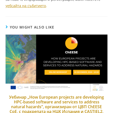
уебсайта на събитието
.
YOU MIGHT ALSO LIKE
Уебинар „How European projects are developing
HPC-based software and services to address
natural hazards“, организиран от ЦВП ChEESE
CoE, с подкрепата на НЦК Испания и CASTIEL2,