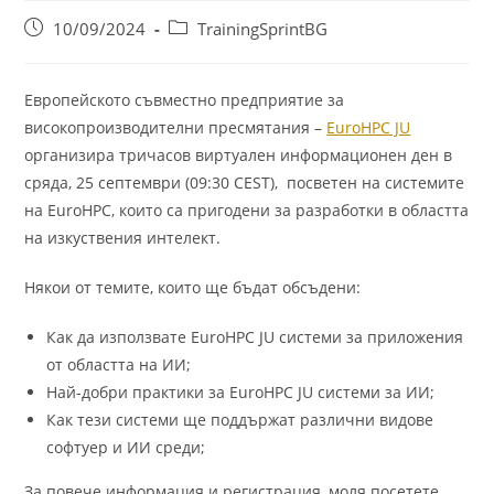
10/09/2024
TrainingSprintBG
Европейското съвместно предприятие за
високопроизводителни пресмятания –
EuroHPC JU
организира тричасов виртуален информационен ден в
сряда, 25 септември (09:30 CEST), посветен на системите
на EuroHPC, които са пригодени за разработки в областта
на изкуствения интелект.
Някои от темите, които ще бъдат обсъдени:
Как да използвате EuroHPC JU системи за приложения
от областта на ИИ;
Най-добри практики за EuroHPC JU системи за ИИ;
Как тези системи ще поддържат различни видове
софтуер и ИИ среди;
За повече информация и регистрация, моля посетете