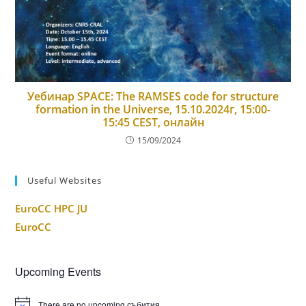
Уебинар SPACE: The RAMSES code for structure
formation in the Universe, 15.10.2024г, 15:00-
15:45 CEST, онлайн
15/09/2024
Useful Websites
EuroCC HPC JU
EuroCC
Upcoming Events
There are no upcoming събития.