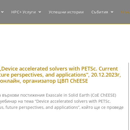
HPC+ Услуги
Успешни истории
Събития
Нов
Device accelerated solvers with PETSc. Current
ture perspectives, and applications“, 20.12.2023г,
, онлайн, организатор ЦВП ChEESE
 върхови постижения Exascale in Solid Earth (CoE ChEESE)
ебинар на тема “Device accelerated solvers with PETSc.
us, future perspectives, and applications”, който ще се проведе