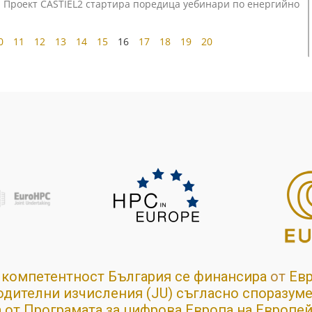
 Проект CASTIEL2 стартира поредица уебинари по енергийно
0
11
12
13
14
15
16
17
18
19
20
 компетентност България се финансира
от
Ев
дителни изчисления (JU) съгласно споразум
а от Програмата за цифрова Европа на Европей