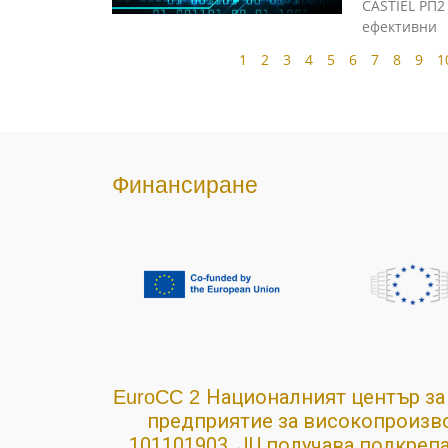
CASTIEL РП2
ефективни
1
2
3
4
5
6
7
8
9
1
Финансиране
Националният център за
EuroCC 2
предприятие за
високопроизво
101101903. JU получава подкреп