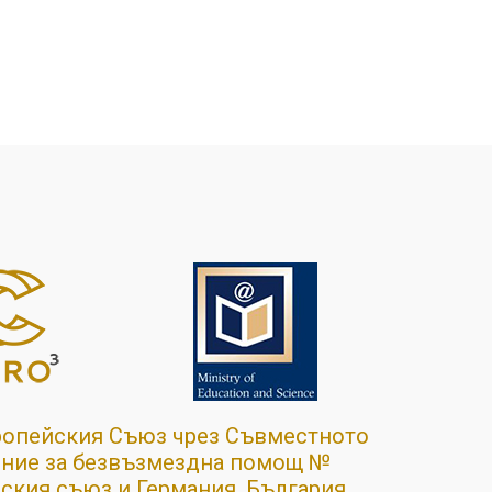
ропейския Съюз чрез Съвместното
ение за безвъзмездна помощ №
ския съюз и Германия, България,