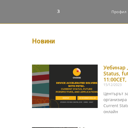
Профил
Новини
Уебинар „
Status, fu
11:00CET
15/12/2023
Центърът за
организира у
Current Stat
онлайн