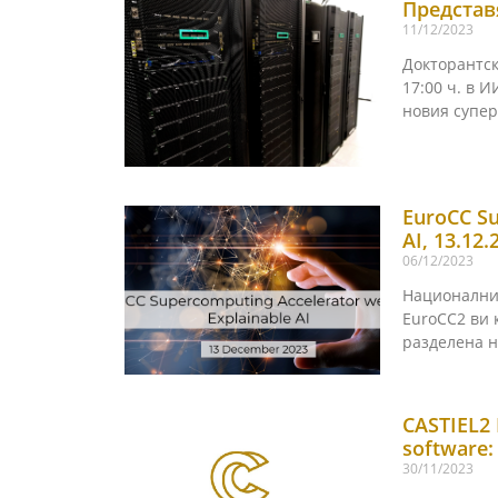
Представ
11/12/2023
Докторантск
17:00 ч. в И
новия супе
EuroCC Su
AI, 13.12
06/12/2023
Националния
EuroCC2 ви 
разделена н
CASTIEL2 
software:
30/11/2023