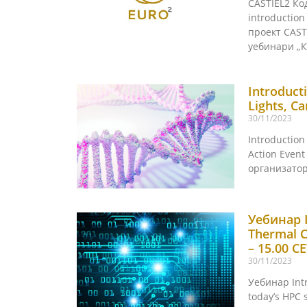
CASTIEL2 Код
introduction
проект CAST
уебинари „К
Introducti
Lights, C
30/11/2023
Introduction 
Action Event
организатор
Уебинар I
Thermal C
– 15.00 C
30/11/2023
Уебинар Intr
today’s HPC 