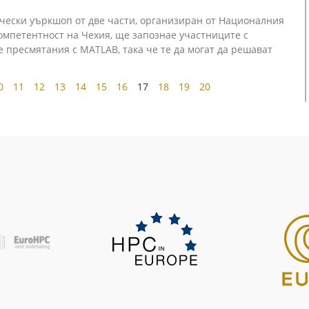
чески уъркшоп от две части, организиран от Националния
омпетентност на Чехия, ще запознае участниците с
 пресмятания с MATLAB, така че те да могат да решават
0
11
12
13
14
15
16
17
18
19
20