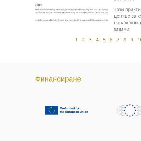
Този практи
център за к
паралелните
задачи,
1
2
3
4
5
6
7
8
9
1
Финансиране