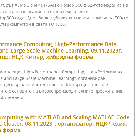
търът ХЕМУС в ИИКТ-БАН е номер 360 в 62-тото издание на
а световна класация на суперкомпютрите
.top500.org/ . Днес беше публикуван новият списък на 500-те
уперкомпютри в света ТОП500.
formance Computing, High-Performance Data
 and Large-Scale Machine Learning, 09.11.2023г,
тор: НЦК Кипър, хибридна форма
ачинаещи „High-Performance Computing, High-Performance
cs and Large-Scale Machine Learning”, организиран
я център за компетентност на Кипър ще запознае
ите с основите на високопроизводителните пресмятания,
обучение и
Computing with MATLAB and Scaling MATLAB Code
C Cluster, 08.11.2023г, организатор: НЦК Чехия,
а форма