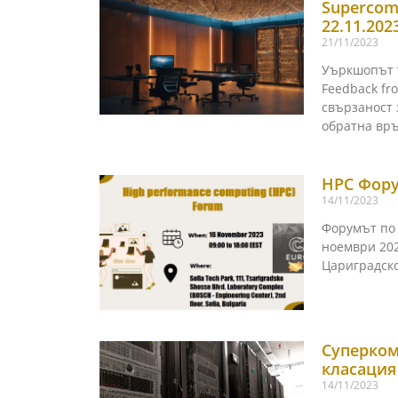
Supercomp
22.11.202
21/11/2023
Уъркшопът “
Feedback fr
свързаност
обратна връ
HPC Фору
14/11/2023
Форумът по
ноември 2023
Цариградск
Суперком
класация
14/11/2023