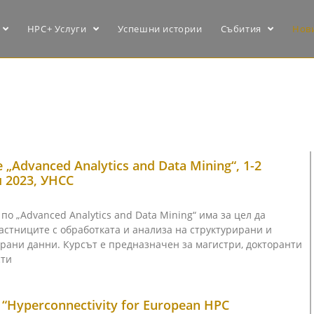
HPC+ Услуги
Успешни истории
Събития
Нов
„Advanced Analytics and Data Mining“, 1-2
 2023, УНСС
по „Advanced Analytics and Data Mining“ има за цел да
астниците с обработката и анализа на структурирани и
рани данни. Курсът е предназначен за магистри, докторанти
сти
“Hyperconnectivity for European HPC