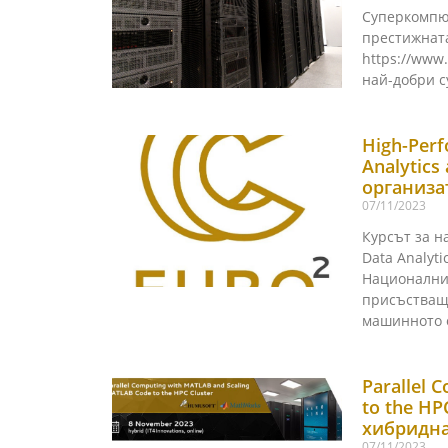
Суперкомпю
престижнат
https://www
най-добри с
High-Per
Analytics
организа
07/11/2023
Курсът за н
Data Analyti
Национални
присъстващ
машинното 
Parallel 
to the HP
хибридн
07/11/2023