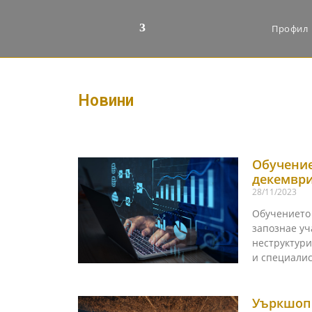
Профил
Новини
Обучение 
декември
28/11/2023
Обучението 
запознае уч
неструктури
и специали
Уъркшоп 